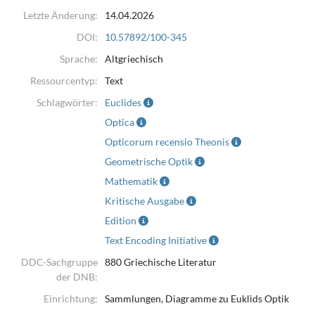
In addition, variants from the following printed editions:
Letzte Änderung:
14.04.2026
Pena (Paris 1557)
DOI:
10.57892/100-345
Dasypodius (Straßburg 1570)
Sprache:
Altgriechisch
Gregory (Oxford 1703)
Ressourcentyp:
Schneider (Jena/Leipzig 1801)
Text
Heiberg (Leipzig 1895).
Schlagwörter:
Euclides
Optica
Opticorum recensio Theonis
Geometrische Optik
Mathematik
Kritische Ausgabe
Edition
Text Encoding Initiative
DDC-Sachgruppe
880 Griechische Literatur
der DNB:
Einrichtung:
Sammlungen, Diagramme zu Euklids Optik