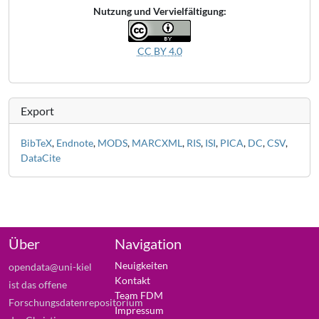
Nutzung und Vervielfältigung:
CC BY 4.0
Export
BibTeX
,
Endnote
,
MODS
,
MARCXML
,
RIS
,
ISI
,
PICA
,
DC
,
CSV
,
DataCite
Über
Navigation
Neuigkeiten
opendata@uni-kiel
Kontakt
ist das offene
Team FDM
Forschungsdatenrepositorium
Impressum