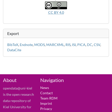
CC BY 4.0
Export
BibTeX
,
Endnote
,
MODS
,
MARCXML
,
RIS
,
ISI
,
PICA
,
DC
,
CSV
,
DataCite
About
Navigation
News
opendata@uni-kiel
Contact
is the open research
Team RDM
data repository of
Imprint
Kiel University for
Privacy