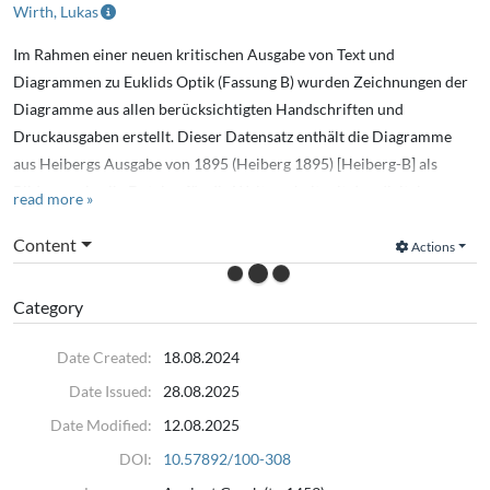
Wirth, Lukas
Im Rahmen einer neuen kritischen Ausgabe von Text und
Diagrammen zu Euklids Optik (Fassung B) wurden Zeichnungen der
Diagramme aus allen berücksichtigten Handschriften und
Druckausgaben erstellt. Dieser Datensatz enthält die Diagramme
aus Heibergs Ausgabe von 1895 (Heiberg 1895) [Heiberg-B] als
Bilder sowie alle Dateien für die Weiterarbeit mit den digitalen
read more »
Zeichnungen.
Content
Actions
In preparation of a new critical edition of text and diagrams to
Euclid's Optics (Version B) digital drawings of diagrams in all used
Category
manuscript copies and printed editions were created. This data set
contains the diagrams from Heiberg's 1895 printed edition (Heiberg
Date Created:
18.08.2024
1895) [Heiberg-B] as image files as well as all files for further work
Date Issued:
28.08.2025
on the digital drawings.
Date Modified:
12.08.2025
DOI:
10.57892/100-308