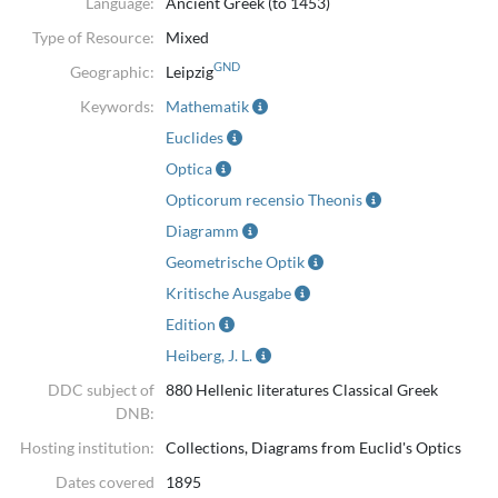
Language:
Ancient Greek (to 1453)
Type of Resource:
Mixed
GND
Geographic:
Leipzig
Keywords:
Mathematik
Euclides
Optica
Opticorum recensio Theonis
Diagramm
Geometrische Optik
Kritische Ausgabe
Edition
Heiberg, J. L.
DDC subject of
880 Hellenic literatures Classical Greek
DNB:
Hosting institution:
Collections, Diagrams from Euclid's Optics
Dates covered
1895