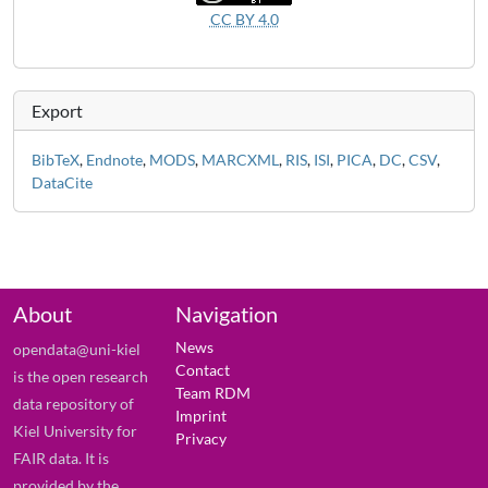
CC BY 4.0
Export
BibTeX
,
Endnote
,
MODS
,
MARCXML
,
RIS
,
ISI
,
PICA
,
DC
,
CSV
,
DataCite
About
Navigation
News
opendata@uni-kiel
Contact
is the open research
Team RDM
data repository of
Imprint
Kiel University for
Privacy
FAIR data. It is
provided by the