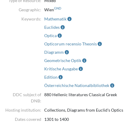
Type of Resource:
Mixed
GND
Geographic:
Wien
Keywords:
Mathematik
Euclides
Optica
Opticorum recensio Theonis
Diagramm
Geometrische Optik
Kritische Ausgabe
Edition
Österreichische Nationalbibliothek
DDC subject of
880 Hellenic literatures Classical Greek
DNB:
Hosting institution:
Collections, Diagrams from Euclid's Optics
Dates covered
1301 to 1400