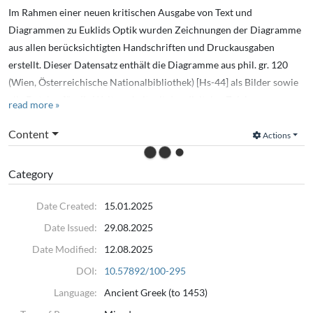
Im Rahmen einer neuen kritischen Ausgabe von Text und
Diagrammen zu Euklids Optik wurden Zeichnungen der Diagramme
aus allen berücksichtigten Handschriften und Druckausgaben
erstellt. Dieser Datensatz enthält die Diagramme aus phil. gr. 120
(Wien, Österreichische Nationalbibliothek) [Hs-44] als Bilder sowie
alle Dateien für die Weiterarbeit mit den digitalen Zeichnungen.
read more »
In preparation of a new critical edition of text and diagrams to
Content
Actions
Euclid's Optics digital drawings of diagrams in all used manuscript
copies and printed editions were created. This data set contains the
Category
diagrams from phil. gr. 120 (Vienna, Österreichische
Nationalbibliothek) [Hs-44] as image files as well as all files for
Date Created:
15.01.2025
further work on the digital drawings.
Date Issued:
29.08.2025
Date Modified:
12.08.2025
DOI:
10.57892/100-295
Language:
Ancient Greek (to 1453)