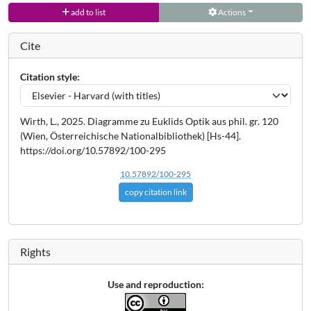
add to list
Actions
Cite
Citation style:
Wirth, L., 2025. Diagramme zu Euklids Optik aus phil. gr. 120
(Wien, Österreichische Nationalbibliothek) [Hs-44].
https://doi.org/10.57892/100-295
10.57892/100-295
copy citation link
Rights
Use and reproduction: