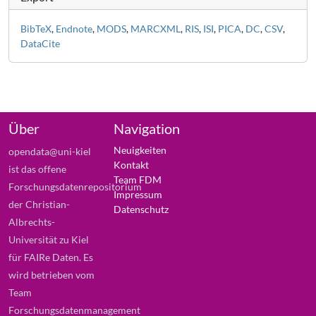
BibTeX
,
Endnote
,
MODS
,
MARCXML
,
RIS
,
ISI
,
PICA
,
DC
,
CSV
,
DataCite
Über
Navigation
Neuigkeiten
opendata@uni-kiel
Kontakt
ist das offene
Team FDM
Forschungsdatenrepositorium
Impressum
der Christian-
Datenschutz
Albrechts-
Universität zu Kiel
für FAIRe Daten. Es
wird betrieben vom
Team
Forschungsdatenmanagement