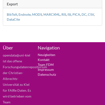
Export
BibTeX
,
Endnote
,
MODS
,
MARCXML
,
RIS
,
ISI
,
PICA
,
DC
,
CSV
,
DataCite
Über
Navigation
Neuigkeiten
opendata@uni-kiel
Kontakt
ist das offene
Team FDM
Forschungsdatenrepositorium
Impressum
der Christian-
Datenschutz
Albrechts-
Universität zu Kiel
für FAIRe Daten. Es
wird betrieben vom
Team