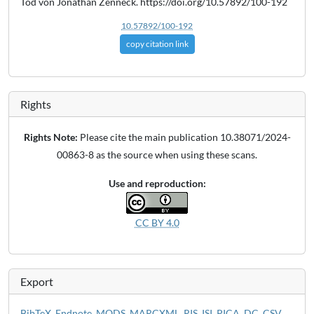
Tod von Jonathan Zenneck. https://doi.org/10.57892/100-192
10.57892/100-192
copy citation link
Rights
Rights Note:
Please cite the main publication 10.38071/2024-
00863-8 as the source when using these scans.
Use and reproduction:
CC BY 4.0
Export
BibTeX
,
Endnote
,
MODS
,
MARCXML
,
RIS
,
ISI
,
PICA
,
DC
,
CSV
,