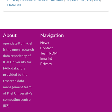
DataCite
About
Navigation
News
opendata@uni-kiel
Contact
is the open research
Team RDM
data repository of
Imprint
Kiel University for
Privacy
FAIR data. It is
provided by the
research data
management team
of Kiel University's
computing centre
(RZ).