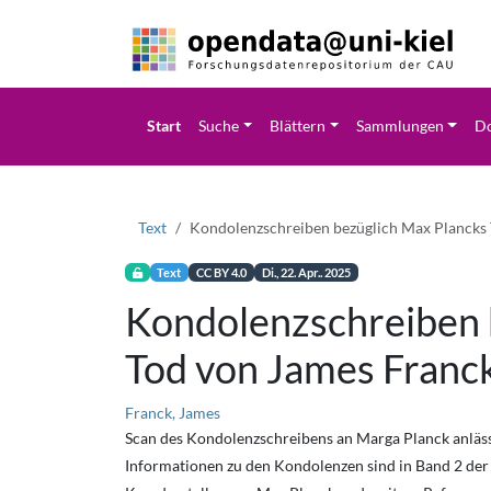
Start
Suche
Blättern
Sammlungen
Do
Text
Kondolenzschreiben bezüglich Max Plancks
Text
CC BY 4.0
Di., 22. Apr.. 2025
Kondolenzschreiben 
Tod von James Franc
Franck, James
Scan des Kondolenzschreibens an Marga Planck anläs
Informationen zu den Kondolenzen sind in Band 2 der 