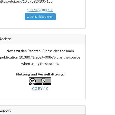
https://doi.org/10.57892/100-188
10.57892/100-188
Zitier-Link kopieren
Rechte
Notiz zu den Rechten:
Please cite the main
publication 10.38071/2024-00863-8 as the source
when using these scans.
Nutzung und Vervielfältigung:
CC BY 4.0
Export