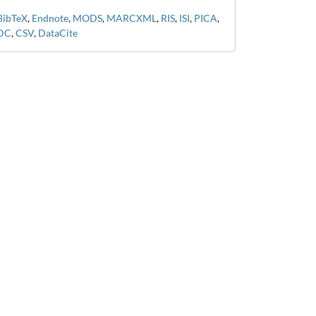
BibTeX
,
Endnote
,
MODS
,
MARCXML
,
RIS
,
ISI
,
PICA
,
DC
,
CSV
,
DataCite