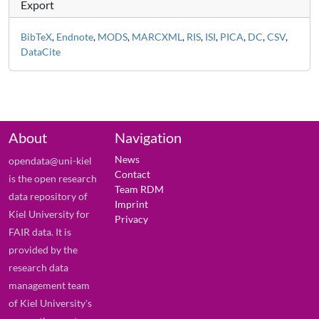
Export
BibTeX
,
Endnote
,
MODS
,
MARCXML
,
RIS
,
ISI
,
PICA
,
DC
,
CSV
,
DataCite
About
Navigation
News
opendata@uni-kiel
Contact
is the open research
Team RDM
data repository of
Imprint
Kiel University for
Privacy
FAIR data. It is
provided by the
research data
management team
of Kiel University's