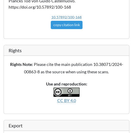
Plancks Tod von Guido Castelnuovo.
https://doi.org/10.57892/100-168
10.57892/100-168
copy citation link
Rights
Rights Note:
Please cite the main publication 10.38071/2024-
00863-8 as the source when using these scans.
Use and reproduction:
CC BY 4.0
Export