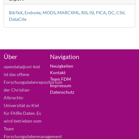
BibTeX
,
Endnote
,
MODS
,
MARCXML
,
RIS
,
ISI
,
PICA
,
DC
,
CSV
,
DataCite
Über
Navigation
Neuigkeiten
opendata@uni-kiel
Kontakt
ist das offene
Team FDM
Forschungsdatenrepositorium
Impressum
der Christian-
Datenschutz
Albrechts-
Universität zu Kiel
für FAIRe Daten. Es
wird betrieben vom
Team
Forschungsdatenmanagement