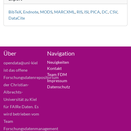
BibTeX
,
Endnote
,
MODS
,
MARCXML
,
RIS
,
ISI
,
PICA
,
DC
,
CSV
,
DataCite
Über
Navigation
Neuigkeiten
opendata@uni-kiel
Kontakt
ist das offene
Team FDM
Forschungsdatenrepositorium
Impressum
der Christian-
Datenschutz
Albrechts-
Universität zu Kiel
für FAIRe Daten. Es
wird betrieben vom
Team
Forschungsdatenmanagement