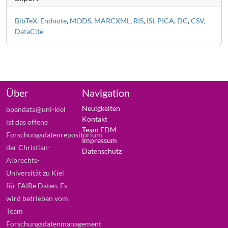
BibTeX
,
Endnote
,
MODS
,
MARCXML
,
RIS
,
ISI
,
PICA
,
DC
,
CSV
,
DataCite
Über
Navigation
Neuigkeiten
opendata@uni-kiel
Kontakt
ist das offene
Team FDM
Forschungsdatenrepositorium
Impressum
der Christian-
Datenschutz
Albrechts-
Universität zu Kiel
für FAIRe Daten. Es
wird betrieben vom
Team
Forschungsdatenmanagement