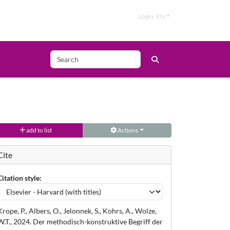
Login
EN
add to list
Actions
Cite
Citation style:
Krope, P., Albers, O., Jelonnek, S., Kohrs, A., Wolze,
W.T., 2024. Der methodisch-konstruktive Begriff der