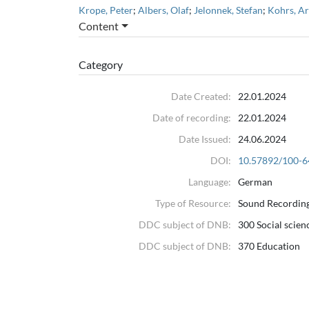
Krope, Peter
;
Albers, Olaf
;
Jelonnek, Stefan
;
Kohrs, A
Content
Category
Date Created:
22.01.2024
Date of recording:
22.01.2024
Date Issued:
24.06.2024
DOI:
10.57892/100-6
Language:
German
Type of Resource:
Sound Recordin
DDC subject of DNB:
300 Social scien
DDC subject of DNB:
370 Education