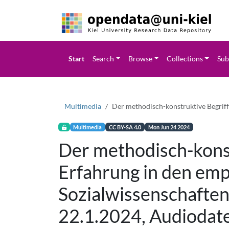
Start
Search
Browse
Collections
Sub
Multimedia
Der methodisch-konstruktive Begriff
Multimedia
CC BY-SA 4.0
Mon Jun 24 2024
Der methodisch-konst
Erfahrung in den emp
Sozialwissenschafte
22.1.2024, Audiodate