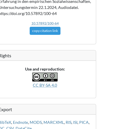
Erfahrung in den empirischen Sozialwissenschaften,
Untersuchungstermin 22.1.2024, Audiodatei.
https://doi.org/10.57892/100-64
10.57892/100-64
copy citation link
Rights
Use and reproduction:
CC BY-SA 4.0
Export
BibTeX
,
Endnote
,
MODS
,
MARCXML
,
RIS
,
ISI
,
PICA
,
DC
,
CSV
,
DataCite