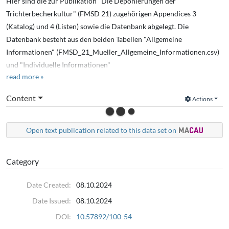
Hier sind die zur Publikation "Die Deponierungen der
Trichterbecherkultur" (FMSD 21) zugehörigen Appendices 3
(Katalog) und 4 (Listen) sowie die Datenbank abgelegt. Die
Datenbank besteht aus den beiden Tabellen "Allgemeine
Informationen" (FMSD_21_Mueller_Allgemeine_Informationen.csv)
und "Individuelle Informationen"
read more »
(FMSD_21_Mueller_Indidviduelle_Informationen.csv). Primärschlüssel
der Tabelle „Allgemeine Informationen“ ist das Feld „Kat-Nr“, das in
Content
Actions
der Tabelle „Individuelle Informationen“ als Fremdschlüsselfeld
auftaucht.
Open text publication related to this data set on
Category
Date Created:
08.10.2024
Date Issued:
08.10.2024
DOI:
10.57892/100-54