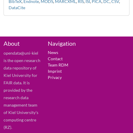
BibTeX
,
Endnote
,
MODS
,
MARCXML
,
RIS
,
ISI
,
PICA
,
DC
,
CSV
,
DataCite
About
Navigation
News
opendata@uni-kiel
Contact
is the open research
Team RDM
data repository of
Imprint
Kiel University for
Privacy
FAIR data. It is
provided by the
research data
management team
of Kiel University's
computing centre
(RZ).