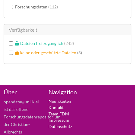
Forschungsdaten
112
Verfügbarkeit
Dateien frei zugänglich
243
keine oder geschützte Dateien
3
Über
Navigation
Neuigkeiten
opendata@uni-kiel
Kontakt
ist das offene
Team FDM
Forschungsdatenrepositorium
Impressum
der Christian-
Datenschutz
Albrechts-