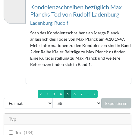
Kondolenzschreiben bezüglich Max
Plancks Tod von Rudolf Ladenburg
Ladenburg, Rudolf
Scan des Kondolenzschreibens an Marga Planck
anlässlich des Todes von Max Planck am 4.10.1947.
Mehr Informationen zu den Kondolenzen sind in Band
2 der Reihe Kieler Beiträge zu Max Planck zu finden.
Eine Kurzdarstellung zu Max Planck und weitere
Referenzen finden sich in Band 1.
erste Seite
vorherige Seite
nächste Seite
letzte Seite (13)
«
‹
3
4
5
6
7
›
»
Exportieren
Typ
Text
134