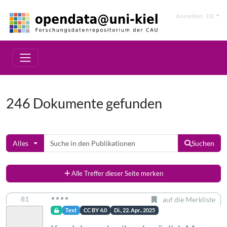
Anmelden
DE
246 Dokumente gefunden
Alles
Suchen
Alle Treffer dieser Seite merken
81
auf die Merkliste
Text
CC BY 4.0
Di., 22. Apr.. 2025