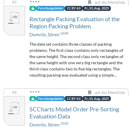
65
auf die Merkliste
Forschungsdaten
CC BY 4.0
Fr., 01. Aug.. 2025
Rectangle Packing Evaluation of the
Region Packing Problem
GND
Domrös, Sören
The data set contains three classes of packing
problems. The first class contains only rectangles of
the same height. The second class only rectangles of
the same height with one very big rectangle and the
third class contains two to five big rectangles. The
resulting packing was evaluated using a simple…
66
auf die Merkliste
Forschungsdaten
CC BY 4.0
Fr., 01. Aug.. 2025
SCCharts Model Order Pre-Sorting
Evaluation Data
GND
Domrös, Sören