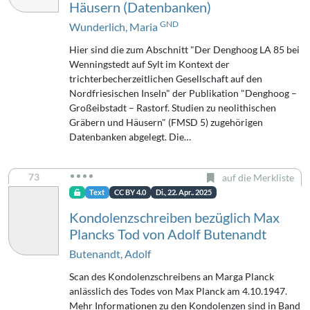
Häusern (Datenbanken)
GND
Wunderlich, Maria
Hier sind die zum Abschnitt "Der Denghoog LA 85 bei
Wenningstedt auf Sylt im Kontext der
trichterbecherzeitlichen Gesellschaft auf den
Nordfriesischen Inseln" der Publikation "Denghoog –
Großeibstadt – Rastorf. Studien zu neolithischen
Gräbern und Häusern" (FMSD 5) zugehörigen
Datenbanken abgelegt. Die…
73
auf die Merkliste
Text
CC BY 4.0
Di., 22. Apr.. 2025
Kondolenzschreiben bezüglich Max
Plancks Tod von Adolf Butenandt
Butenandt, Adolf
Scan des Kondolenzschreibens an Marga Planck
anlässlich des Todes von Max Planck am 4.10.1947.
Mehr Informationen zu den Kondolenzen sind in Band