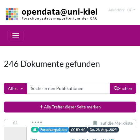
Anmelden
DE
246 Dokumente gefunden
Alles
Suchen
Alle Treffer dieser Seite merken
61
auf die Merkliste
Forschungsdaten
CC BY 4.0
Do., 28. Aug.. 2025