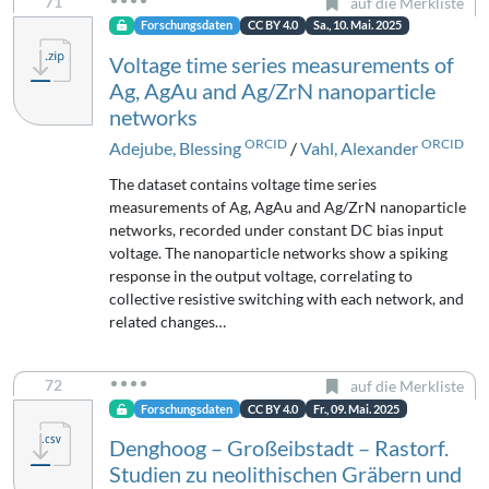
71
auf die Merkliste
Forschungsdaten
CC BY 4.0
Sa., 10. Mai. 2025
Voltage time series measurements of
Ag, AgAu and Ag/ZrN nanoparticle
networks
ORCID
ORCID
Adejube, Blessing
/
Vahl, Alexander
The dataset contains voltage time series
measurements of Ag, AgAu and Ag/ZrN nanoparticle
networks, recorded under constant DC bias input
voltage. The nanoparticle networks show a spiking
response in the output voltage, correlating to
collective resistive switching with each network, and
related changes…
72
auf die Merkliste
Forschungsdaten
CC BY 4.0
Fr., 09. Mai. 2025
Denghoog – Großeibstadt – Rastorf.
Studien zu neolithischen Gräbern und