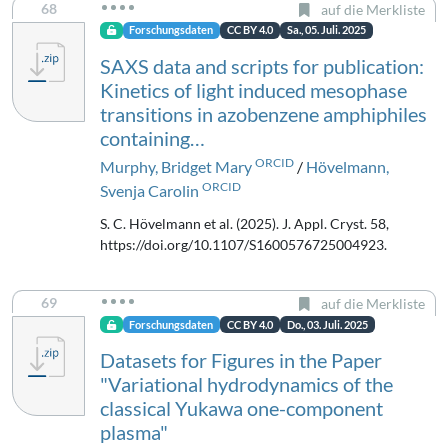
68
auf die Merkliste
Forschungsdaten
CC BY 4.0
Sa., 05. Juli. 2025
SAXS data and scripts for publication:
Kinetics of light induced mesophase
transitions in azobenzene amphiphiles
containing…
ORCID
Murphy, Bridget Mary
/
Hövelmann,
ORCID
Svenja Carolin
S. C. Hövelmann et al. (2025). J. Appl. Cryst. 58,
https://doi.org/10.1107/S1600576725004923.
69
auf die Merkliste
Forschungsdaten
CC BY 4.0
Do., 03. Juli. 2025
Datasets for Figures in the Paper
"Variational hydrodynamics of the
classical Yukawa one-component
plasma"