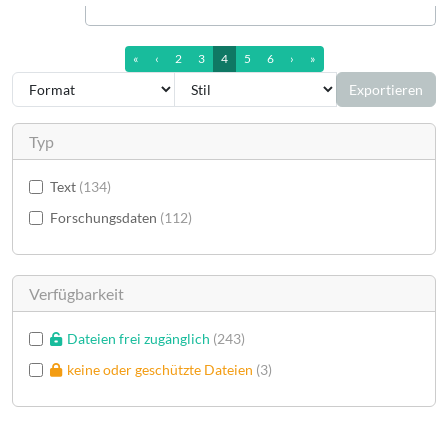
erste Seite
vorherige Seite
nächste Seite
letzte Seite (13)
«
‹
2
3
4
5
6
›
»
Exportieren
Typ
Text
134
Forschungsdaten
112
Verfügbarkeit
Dateien frei zugänglich
243
keine oder geschützte Dateien
3