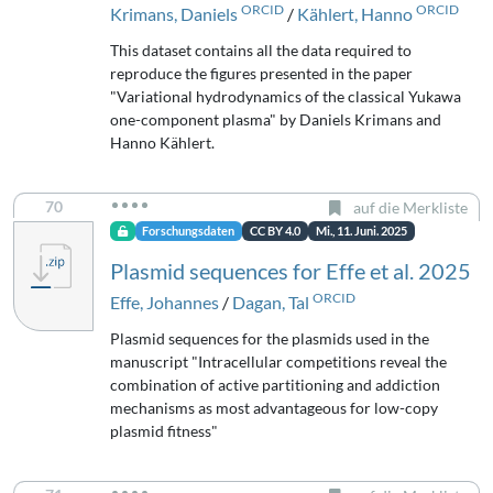
ORCID
ORCID
Krimans, Daniels
/
Kählert, Hanno
This dataset contains all the data required to
reproduce the figures presented in the paper
"Variational hydrodynamics of the classical Yukawa
one-component plasma" by Daniels Krimans and
Hanno Kählert.
70
auf die Merkliste
Forschungsdaten
CC BY 4.0
Mi., 11. Juni. 2025
Plasmid sequences for Effe et al. 2025
ORCID
Effe, Johannes
/
Dagan, Tal
Plasmid sequences for the plasmids used in the
manuscript "Intracellular competitions reveal the
combination of active partitioning and addiction
mechanisms as most advantageous for low-copy
plasmid fitness"