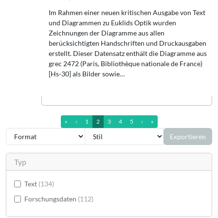
Im Rahmen einer neuen kritischen Ausgabe von Text
und Diagrammen zu Euklids Optik wurden
Zeichnungen der Diagramme aus allen
berücksichtigten Handschriften und Druckausgaben
erstellt. Dieser Datensatz enthält die Diagramme aus
grec 2472 (Paris, Bibliothèque nationale de France)
[Hs-30] als Bilder sowie…
erste Seite
vorherige Seite
nächste Seite
letzte Seite (13)
«
‹
1
2
3
4
5
›
»
Exportieren
Typ
Text
134
Forschungsdaten
112