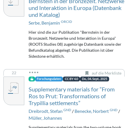
Bernstein in der Bronzezeit. Netzwerke
und Interaktion in Europa (Datenbank
und Katalog)
ORCID
Serbe, Benjamin
Hier sind die zur Publikation "Bernstein in der
Bronzezeit. Netzwerke und Interaktion in Europa"
(ROOTS Studies 08) zugehörige Datenbank sowie der
Befundkatalog abgelegt. Die Publikation ist über
Sidestone erhältlich.
22
auf die Merkliste
Forschungsdaten
CC BY 4.0
Do., 04. Sept.. 2025
Supplementary materials for “From
Ros to Prut: Transformations of
Trypillia settlements”
GND
GND
Dreibrodt, Stefan
/
Benecke, Norbert
/
Müller, Johannes
Supplementary materials from the two-volume book