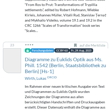
“From Ros to Prut: Transformations of Trypillia
settlements”, edited by Robert Hofmann, Wiebke
Kirleis, Johannes Müller, Vitalii Rud, Stanislav Țerna†
and Mykhailo Videiko, volume 19.1 and 19.2 in the
CRC 1266 “Scales of Transformation” book series
“Scales…
23
auf die Merkliste
Forschungsdaten
CC BY 4.0
Fr., 29. Aug.. 2025
Diagramme zu Euklids Optik aus Ms.
Phill. 1542 (Berlin, Staatsbibliothek zu
Berlin) [Hs-1]
ORCID
Wirth, Lukas
Im Rahmen einer neuen kritischen Ausgabe von Text
und Diagrammen zu Euklids Optik wurden
Zeichnungen der Diagramme aus allen
berücksichtigten Handschriften und Druckausgaben
erstellt. Dieser Datensatz enthält die Diagramme aus