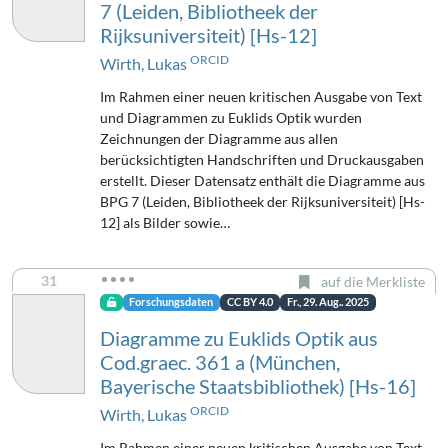
7 (Leiden, Bibliotheek der
Rijksuniversiteit) [Hs-12]
ORCID
Wirth, Lukas
Im Rahmen einer neuen kritischen Ausgabe von Text
und Diagrammen zu Euklids Optik wurden
Zeichnungen der Diagramme aus allen
berücksichtigten Handschriften und Druckausgaben
erstellt. Dieser Datensatz enthält die Diagramme aus
BPG 7 (Leiden, Bibliotheek der Rijksuniversiteit) [Hs-
12] als Bilder sowie…
31
auf die Merkliste
Forschungsdaten
CC BY 4.0
Fr., 29. Aug.. 2025
Diagramme zu Euklids Optik aus
Cod.graec. 361 a (München,
Bayerische Staatsbibliothek) [Hs-16]
ORCID
Wirth, Lukas
Im Rahmen einer neuen kritischen Ausgabe von Text