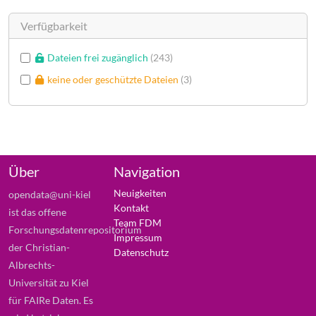
Verfügbarkeit
Dateien frei zugänglich
243
keine oder geschützte Dateien
3
Über
Navigation
Neuigkeiten
opendata@uni-kiel
Kontakt
ist das offene
Team FDM
Forschungsdatenrepositorium
Impressum
der Christian-
Datenschutz
Albrechts-
Universität zu Kiel
für FAIRe Daten. Es