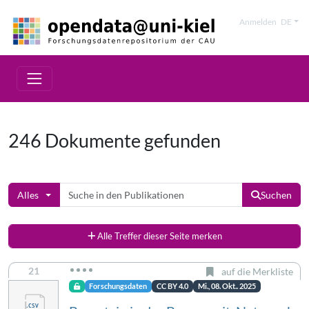
Anmelden
DE
246 Dokumente gefunden
Alles
Suchen
Alle Treffer dieser Seite merken
21
auf die Merkliste
Forschungsdaten
CC BY 4.0
Mi., 08. Okt.. 2025