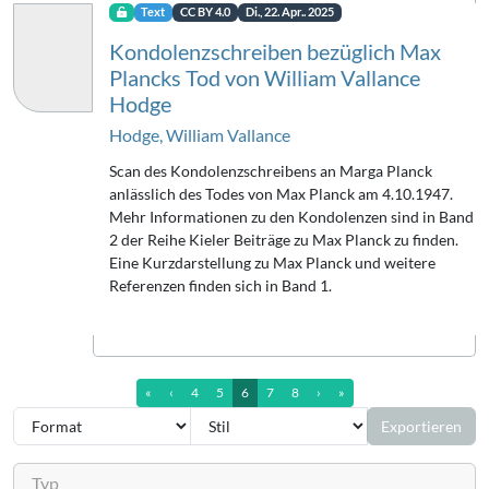
Text
CC BY 4.0
Di., 22. Apr.. 2025
Kondolenzschreiben bezüglich Max
Plancks Tod von William Vallance
Hodge
Hodge, William Vallance
Scan des Kondolenzschreibens an Marga Planck
anlässlich des Todes von Max Planck am 4.10.1947.
Mehr Informationen zu den Kondolenzen sind in Band
2 der Reihe Kieler Beiträge zu Max Planck zu finden.
Eine Kurzdarstellung zu Max Planck und weitere
Referenzen finden sich in Band 1.
erste Seite
vorherige Seite
nächste Seite
letzte Seite (13)
«
‹
4
5
6
7
8
›
»
Exportieren
Typ