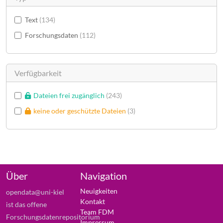
Text
134
Forschungsdaten
112
Verfügbarkeit
Dateien frei zugänglich
243
keine oder geschützte Dateien
3
Über
Navigation
Neuigkeiten
opendata@uni-kiel
Kontakt
ist das offene
Team FDM
Forschungsdatenrepositorium
Impressum