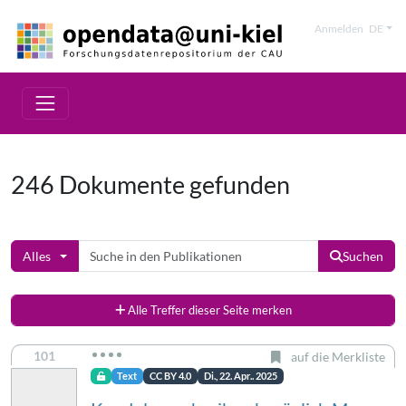
Anmelden
DE
246 Dokumente gefunden
Alles
Suchen
Alle Treffer dieser Seite merken
101
auf die Merkliste
Text
CC BY 4.0
Di., 22. Apr.. 2025