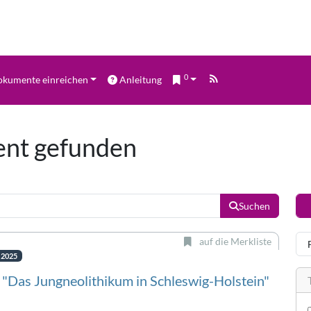
0
kumente einreichen
Anleitung
ent gefunden
Suchen
auf die Merkliste
. 2025
 "Das Jungneolithikum in Schleswig-Holstein"