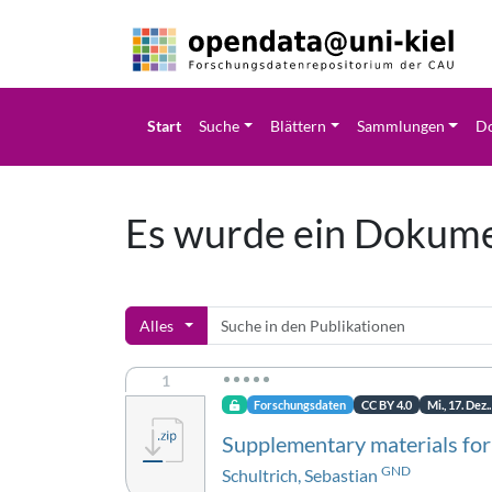
Start
Suche
Blättern
Sammlungen
Do
Es wurde ein Dokum
Alles
1
Forschungsdaten
CC BY 4.0
Mi., 17. Dez.
Supplementary materials for
GND
Schultrich, Sebastian