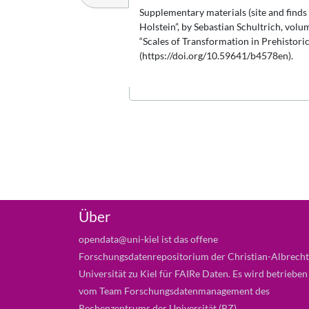
Supplementary materials (site and finds
Holstein”, by Sebastian Schultrich, vol
“Scales of Transformation in Prehistoric
(https://doi.org/10.59641/b4578en).
Über
opendata@uni-kiel ist das offene
Forschungsdatenrepositorium der Christian-Albrecht
Universität zu Kiel für FAIRe Daten. Es wird betrieben
vom Team Forschungsdatenmanagement des
Rechenzentrums der Universität (RZ).