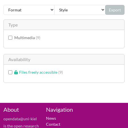
Export
Type
Multimedia
9
Availability
Files freely accessible
9
About
Navigation
News
opendata@uni-kiel
Contact
is the open research