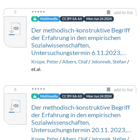
5
add to list
Multimedia
CC BY-SA 4.0
Mon Jun 24 2024
Der methodisch-konstruktive Begriff
der Erfahrung in den empirischen
Sozialwissenschaften,
Untersuchungstermin 6.11.2023,…
Krope, Peter
/
Albers, Olaf
/
Jelonnek, Stefan
/
et.al.
6
add to list
Multimedia
CC BY-SA 4.0
Mon Jun 24 2024
Der methodisch-konstruktive Begriff
der Erfahrung in den empirischen
Sozialwissenschaften,
Untersuchungstermin 20.11. 2023,…
Krope, Peter
/
Albers, Olaf
/
Jelonnek, Stefan
/