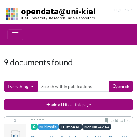
Login
EN
9 documents found
Everything
search
add all hits at this page
1
add to list
Multimedia
CC BY-SA 4.0
Mon Jun 24 2024