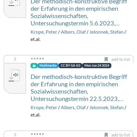
Der methodisch-konstruktive Begriff
der Erfahrung in den empirischen
Sozialwissenschaften,
Untersuchungstermin 5.6.2023,…
Krope, Peter
/
Albers, Olaf
/
Jelonnek, Stefan
/
et.al.
2
add to list
Multimedia
CC BY-SA 4.0
Mon Jun 24 2024
Der methodisch-konstruktive Begriff
der Erfahrung in den empirischen
Sozialwissenschaften,
Untersuchungstermin 22.5.2023,…
Krope, Peter
/
Albers, Olaf
/
Jelonnek, Stefan
/
et.al.
3
add to list