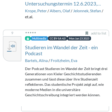
Untersuchungstermin 12.6.2023,…
Krope, Peter
/
Albers, Olaf
/
Jelonnek, Stefan
/
et.al.
9
add to list
Multimedia
CC BY-SA 4.0
Mon Jan 23 2023
Studieren im Wandel der Zeit - ein
Podcast
Bartels, Alina
/
Froitzheim, Eva
Der Podcast Studieren im Wandel der Zeit bringt drei
Generationen von Kieler Geschichtsstudierenden
zusammen und lässt diese über ihre Studienzeit
reflektieren. Das studentische Projekt zeigt auf, wie
moderne Medien in die universitäre
Geschichtsschreibung integriert werden können.