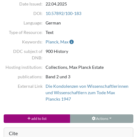
Date Issued:
22.04.2025
DOI:
10.57892/100-183
Language:
German
Type of Resource:
Text
Keywords:
Planck, Max
DDC subject of
900 History
DNB:
Hosting institution:
Collections, Max Planck Estate
publications:
Band 2 und 3
External Link
Die Kondolenzen von Wissenschaftlerinnen
und Wissenschaftlern zum Tode Max
Plancks 1947
add to list
Actions
Cite