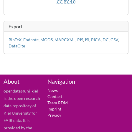
CC BY 4.0
Export
BibTeX
,
Endnote
,
MODS
,
MARCXML
,
RIS
,
ISI
,
PICA
,
DC
,
CSV
,
DataCite
About
Navigation
News
opendata@uni-kiel
Contact
is the open research
Team RDM
data repository of
Imprint
Kiel University for
Privacy
FAIR data. It is
provided by the