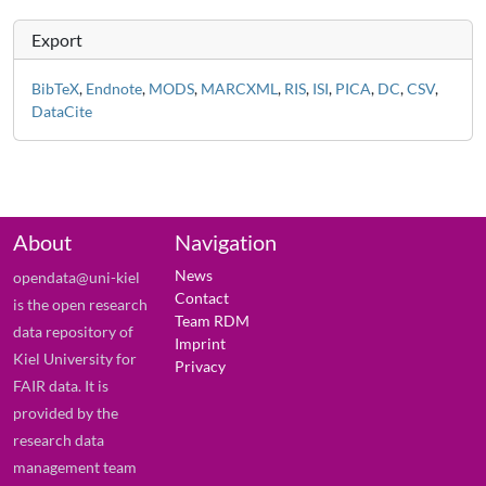
Export
BibTeX
,
Endnote
,
MODS
,
MARCXML
,
RIS
,
ISI
,
PICA
,
DC
,
CSV
,
DataCite
About
Navigation
News
opendata@uni-kiel
Contact
is the open research
Team RDM
data repository of
Imprint
Kiel University for
Privacy
FAIR data. It is
provided by the
research data
management team