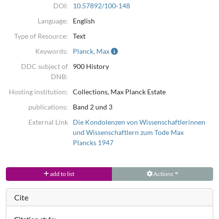
DOI:
10.57892/100-148
Language:
English
Type of Resource:
Text
Keywords:
Planck, Max
DDC subject of
900 History
DNB:
Hosting institution:
Collections, Max Planck Estate
publications:
Band 2 und 3
External Link
Die Kondolenzen von Wissenschaftlerinnen
und Wissenschaftlern zum Tode Max
Plancks 1947
add to list
Actions
Cite