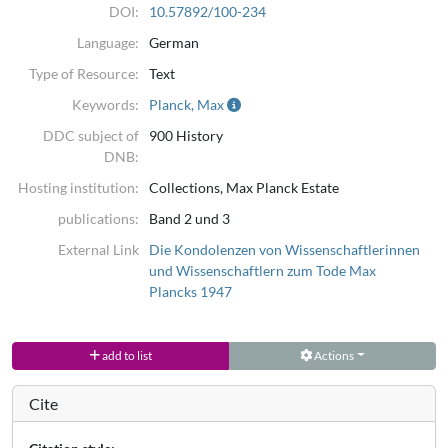
DOI:
10.57892/100-234
Language:
German
Type of Resource:
Text
Keywords:
Planck, Max
DDC subject of
900 History
DNB:
Hosting institution:
Collections, Max Planck Estate
publications:
Band 2 und 3
External Link
Die Kondolenzen von Wissenschaftlerinnen
und Wissenschaftlern zum Tode Max
Plancks 1947
add to list
Actions
Cite