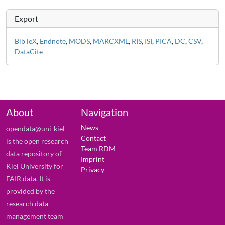
Export
BibTeX
,
Endnote
,
MODS
,
MARCXML
,
RIS
,
ISI
,
PICA
,
DC
,
CSV
,
DataCite
About
Navigation
News
opendata@uni-kiel
Contact
is the open research
Team RDM
data repository of
Imprint
Kiel University for
Privacy
FAIR data. It is
provided by the
research data
management team