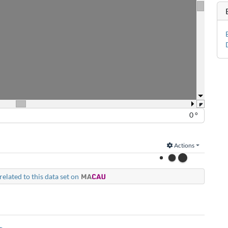
0 °
Actions
related to this data set on