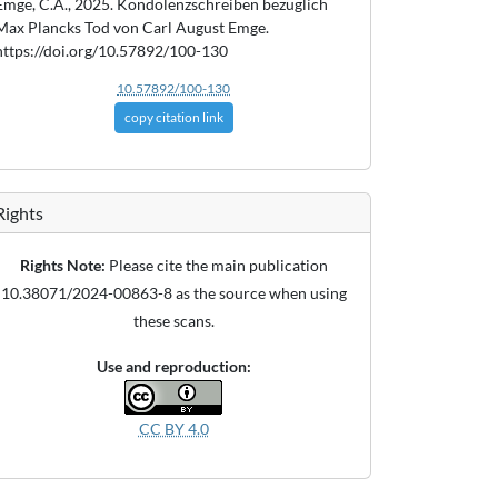
Emge, C.A., 2025. Kondolenzschreiben bezüglich
Max Plancks Tod von Carl August Emge.
https://doi.org/10.57892/100-130
10.57892/100-130
copy citation link
Rights
Rights Note:
Please cite the main publication
10.38071/2024-00863-8 as the source when using
these scans.
Use and reproduction:
CC BY 4.0