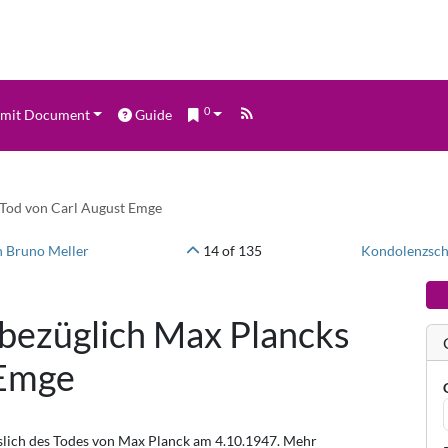
0
mit Document
Guide
 Tod von Carl August Emge
n Bruno Meller
14 of 135
Kondolenzschr
bezüglich Max Plancks
 Emge
slich des Todes von Max Planck am 4.10.1947. Mehr