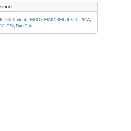
Export
BibTeX
,
Endnote
,
MODS
,
MARCXML
,
RIS
,
ISI
,
PICA
,
DC
,
CSV
,
DataCite