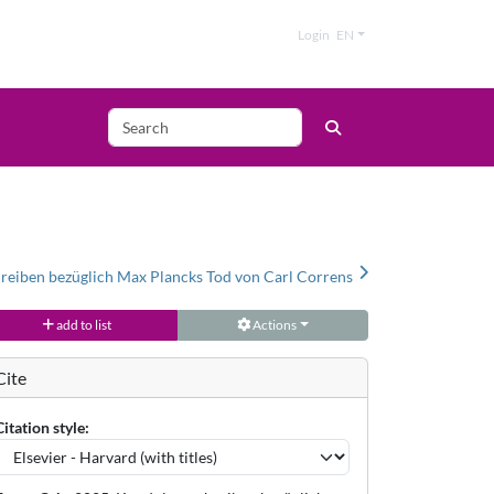
Login
EN
eiben bezüglich Max Plancks Tod von Carl Correns
add to list
Actions
Cite
Citation style: