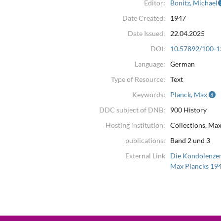
Editor:
Bonitz, Michael
Date Created:
1947
Date Issued:
22.04.2025
DOI:
10.57892/100-1
Language:
German
Type of Resource:
Text
Keywords:
Planck, Max
DDC subject of DNB:
900 History
Hosting institution:
Collections, Max
publications:
Band 2 und 3
External Link
Die Kondolenzen
Max Plancks 19