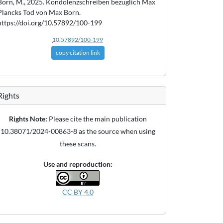
Born, M., 2025. Kondolenzschreiben bezüglich Max
Plancks Tod von Max Born.
https://doi.org/10.57892/100-199
10.57892/100-199
copy citation link
Rights
Rights Note:
Please cite the main publication
10.38071/2024-00863-8 as the source when using
these scans.
Use and reproduction:
CC BY 4.0