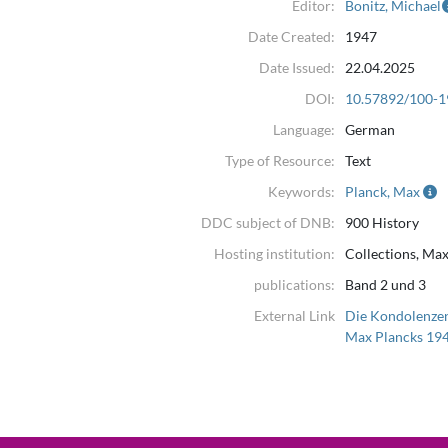
Editor:
Bonitz, Michael
Date Created:
1947
Date Issued:
22.04.2025
DOI:
10.57892/100-1
Language:
German
Type of Resource:
Text
Keywords:
Planck, Max
DDC subject of DNB:
900 History
Hosting institution:
Collections, Max
publications:
Band 2 und 3
External Link
Die Kondolenzen
Max Plancks 19