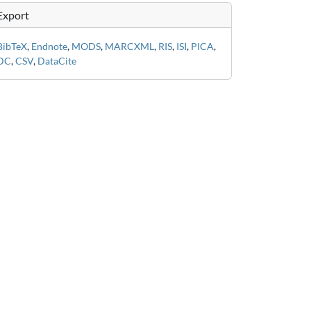
Export
BibTeX
,
Endnote
,
MODS
,
MARCXML
,
RIS
,
ISI
,
PICA
,
DC
,
CSV
,
DataCite