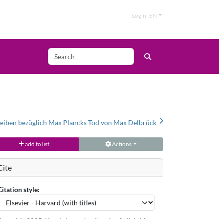
Login
EN
eiben bezüglich Max Plancks Tod von Max Delbrück
add to list
Actions
Cite
Citation style: