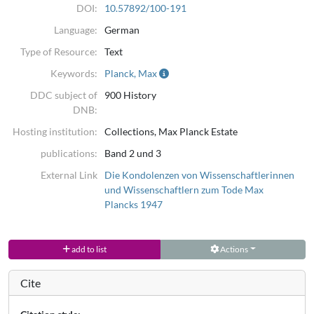
DOI:
10.57892/100-191
Language:
German
Type of Resource:
Text
Keywords:
Planck, Max
DDC subject of
900 History
DNB:
Hosting institution:
Collections, Max Planck Estate
publications:
Band 2 und 3
External Link
Die Kondolenzen von Wissenschaftlerinnen
und Wissenschaftlern zum Tode Max
Plancks 1947
add to list
Actions
Cite