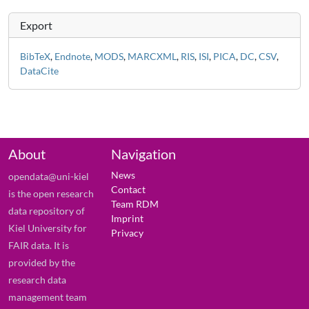
Export
BibTeX
,
Endnote
,
MODS
,
MARCXML
,
RIS
,
ISI
,
PICA
,
DC
,
CSV
,
DataCite
About
Navigation
News
opendata@uni-kiel
Contact
is the open research
Team RDM
data repository of
Imprint
Kiel University for
Privacy
FAIR data. It is
provided by the
research data
management team