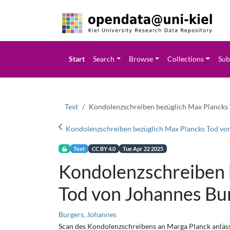
Start
Search
Browse
Collections
Sub
Text
Kondolenzschreiben bezüglich Max Plancks
Kondolenzschreiben bezüglich Max Plancks Tod vo
Text
CC BY 4.0
Tue Apr 22 2025
Kondolenzschreiben 
Tod von Johannes Bu
Burgers, Johannes
Scan des Kondolenzschreibens an Marga Planck anläs