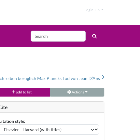
Login
EN
hreiben bezüglich Max Plancks Tod von Jean D’Ans
add to list
Actions
Cite
Citation style: