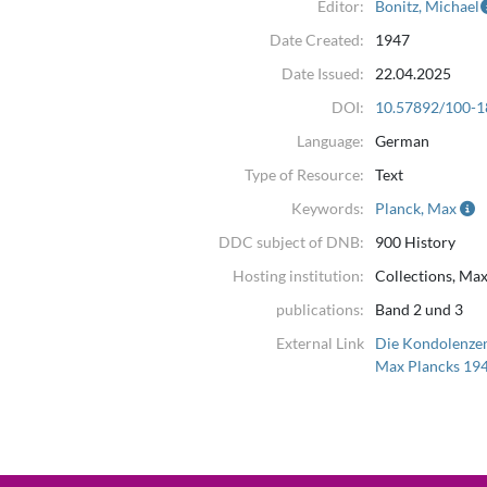
Editor:
Bonitz, Michael
Date Created:
1947
Date Issued:
22.04.2025
DOI:
10.57892/100-1
Language:
German
Type of Resource:
Text
Keywords:
Planck, Max
DDC subject of DNB:
900 History
Hosting institution:
Collections, Max
publications:
Band 2 und 3
External Link
Die Kondolenzen
Max Plancks 19