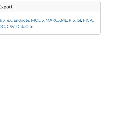
Export
BibTeX
,
Endnote
,
MODS
,
MARCXML
,
RIS
,
ISI
,
PICA
,
DC
,
CSV
,
DataCite