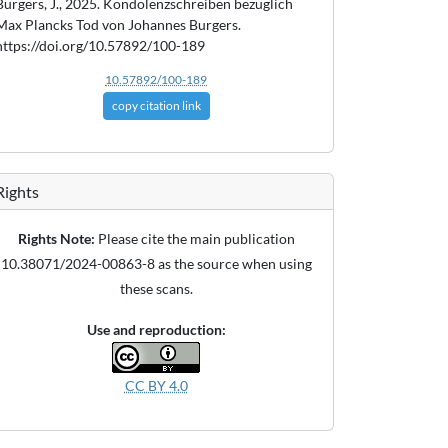
Burgers, J., 2025. Kondolenzschreiben bezüglich
Max Plancks Tod von Johannes Burgers.
https://doi.org/10.57892/100-189
10.57892/100-189
copy citation link
Rights
Rights Note:
Please cite the main publication
10.38071/2024-00863-8 as the source when using
these scans.
Use and reproduction:
CC BY 4.0