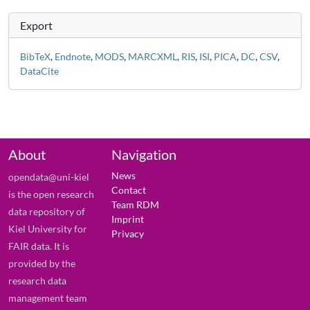
Export
BibTeX
,
Endnote
,
MODS
,
MARCXML
,
RIS
,
ISI
,
PICA
,
DC
,
CSV
,
DataCite
About
Navigation
News
opendata@uni-kiel
Contact
is the open research
Team RDM
data repository of
Imprint
Kiel University for
Privacy
FAIR data. It is
provided by the
research data
management team