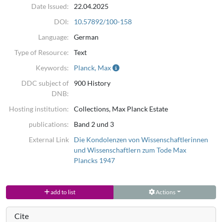
Date Issued:
22.04.2025
DOI:
10.57892/100-158
Language:
German
Type of Resource:
Text
Keywords:
Planck, Max
DDC subject of
900 History
DNB:
Hosting institution:
Collections, Max Planck Estate
publications:
Band 2 und 3
External Link
Die Kondolenzen von Wissenschaftlerinnen
und Wissenschaftlern zum Tode Max
Plancks 1947
add to list
Actions
Cite