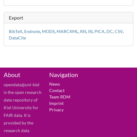
Export
BibTeX
,
Endnote
,
MODS
,
MARCXML
,
RIS
,
ISI
,
PICA
,
DC
,
CSV
,
DataCite
About
Navigation
News
opendata@uni-kiel
Contact
is the open research
Team RDM
data repository of
Imprint
Kiel University for
Privacy
FAIR data. It is
provided by the
research data