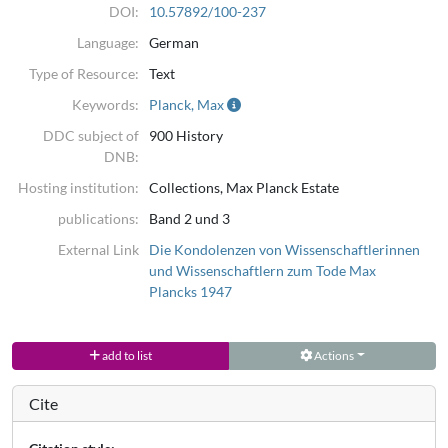
DOI:
10.57892/100-237
Language:
German
Type of Resource:
Text
Keywords:
Planck, Max
DDC subject of
900 History
DNB:
Hosting institution:
Collections, Max Planck Estate
publications:
Band 2 und 3
External Link
Die Kondolenzen von Wissenschaftlerinnen
und Wissenschaftlern zum Tode Max
Plancks 1947
add to list
Actions
Cite