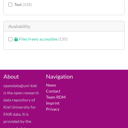
Text
135
Availability
Files freely accessible
135
About
Navigation
News
opendata@uni-kiel
Contact
is the open research
Team RDM
data repository of
Imprint
Kiel University for
Privacy
FAIR data. It is
provided by the