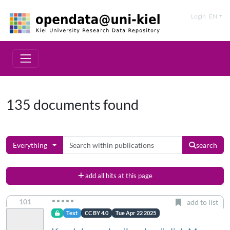
Login
EN
135 documents found
Everything
search
add all hits at this page
101
add to list
Text
CC BY 4.0
Tue Apr 22 2025