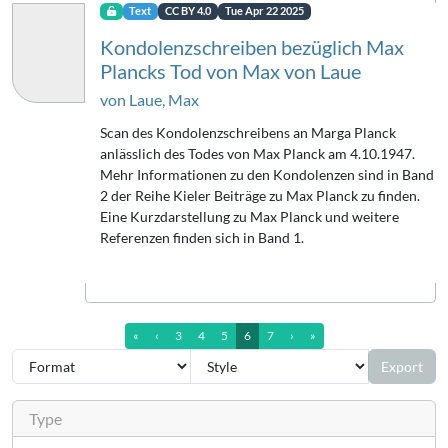
Text
CC BY 4.0
Tue Apr 22 2025
Kondolenzschreiben bezüglich Max
Plancks Tod von Max von Laue
von Laue, Max
Scan des Kondolenzschreibens an Marga Planck
anlässlich des Todes von Max Planck am 4.10.1947.
Mehr Informationen zu den Kondolenzen sind in Band
2 der Reihe Kieler Beiträge zu Max Planck zu finden.
Eine Kurzdarstellung zu Max Planck und weitere
Referenzen finden sich in Band 1.
first Page
previous Page
next Page
last Page (7)
«
‹
3
4
5
6
7
›
»
Export
Type