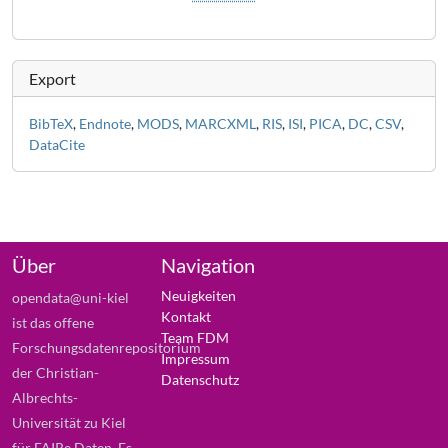
Export
BibTeX
,
Endnote
,
MODS
,
MARCXML
,
RIS
,
ISI
,
PICA
,
DC
,
CSV
,
DataCite
Über
Navigation
Neuigkeiten
opendata@uni-kiel
Kontakt
ist das offene
Team FDM
Forschungsdatenrepositorium
Impressum
der Christian-
Datenschutz
Albrechts-
Universität zu Kiel
für FAIRe Daten. Es