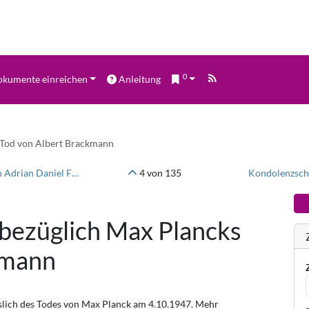
0
kumente einreichen
Anleitung
 Tod von Albert Brackmann
Kondolenzschreiben bezüglich Max Plancks Tod von Adrian Daniel Fokker
4 von 135
Kondolenzschr
bezüglich Max Plancks
kmann
slich des Todes von Max Planck am 4.10.1947. Mehr