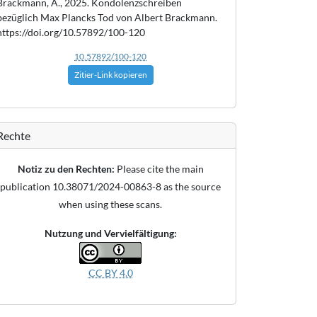
Brackmann, A., 2025. Kondolenzschreiben
bezüglich Max Plancks Tod von Albert Brackmann.
https://doi.org/10.57892/100-120
10.57892/100-120
Zitier-Link kopieren
Rechte
Notiz zu den Rechten:
Please cite the main
publication 10.38071/2024-00863-8 as the source
when using these scans.
Nutzung und Vervielfältigung:
CC BY 4.0