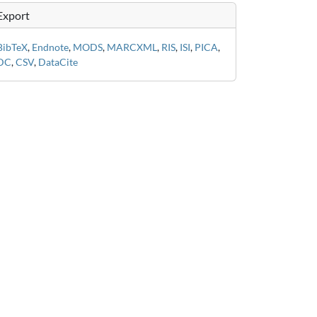
Export
BibTeX
,
Endnote
,
MODS
,
MARCXML
,
RIS
,
ISI
,
PICA
,
DC
,
CSV
,
DataCite