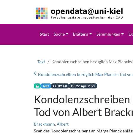
Start
Suche
Blättern
Sammlungen
Do
Text
Kondolenzschreiben bezüglich Max Plancks
Text
CC BY 4.0
Di., 22. Apr.. 2025
Kondolenzschreiben 
Tod von Albert Brac
Brackmann, Albert
Scan des Kondolenzschreibens an Marga Planck anläs