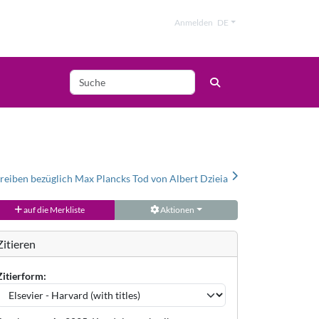
Anmelden
DE
eiben bezüglich Max Plancks Tod von Albert Dzieia
auf die Merkliste
Aktionen
Zitieren
Zitierform: