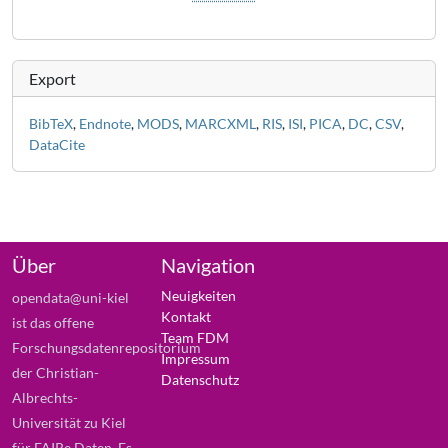
Export
BibTeX
,
Endnote
,
MODS
,
MARCXML
,
RIS
,
ISI
,
PICA
,
DC
,
CSV
,
DataCite
Über
Navigation
Neuigkeiten
opendata@uni-kiel
Kontakt
ist das offene
Team FDM
Forschungsdatenrepositorium
Impressum
der Christian-
Datenschutz
Albrechts-
Universität zu Kiel
für FAIRe Daten. Es