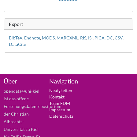
Export
BibTeX
,
Endnote
,
MODS
,
MARCXML
,
RIS
,
ISI
,
PICA
,
DC
,
CSV
,
DataCite
Über
Navigation
Neuigkeiten
opendata@uni-kiel
Kontakt
ist das offene
Team FDM
Forschungsdatenrepositorium
Impressum
der Christian-
Datenschutz
Albrechts-
Universität zu Kiel
für FAIRe Daten. Es