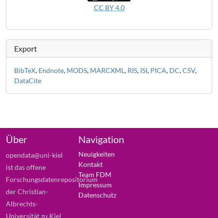
CC BY 4.0
Export
BibTeX
,
Endnote
,
MODS
,
MARCXML
,
RIS
,
ISI
,
PICA
,
DC
,
CSV
,
DataCite
Über
Navigation
Neuigkeiten
opendata@uni-kiel
Kontakt
ist das offene
Team FDM
Forschungsdatenrepositorium
Impressum
der Christian-
Datenschutz
Albrechts-
Universität zu Kiel