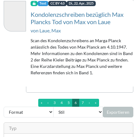
Text
CC BY 4.0
Di., 22. Apr.. 2025
Kondolenzschreiben bezüglich Max
Plancks Tod von Max von Laue
von Laue, Max
Scan des Kondolenzschreibens an Marga Planck
anlässlich des Todes von Max Planck am 4.10.1947.
Mehr Informationen zu den Kondolenzen sind in Band
2 der Reihe Kieler Beiträge zu Max Planck zu finden.
Eine Kurzdarstellung zu Max Planck und weitere
Referenzen finden sich in Band 1.
erste Seite
vorherige Seite
nächste Seite
letzte Seite (7)
«
‹
3
4
5
6
7
›
»
Exportieren
Typ