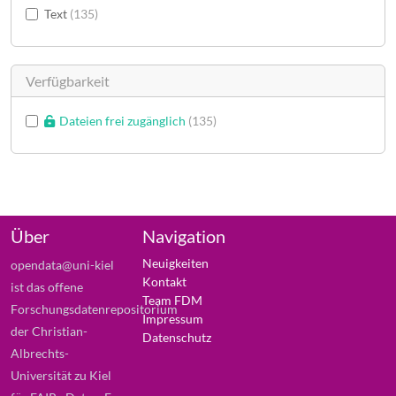
Text
135
Verfügbarkeit
Dateien frei zugänglich
135
Über
Navigation
Neuigkeiten
opendata@uni-kiel
Kontakt
ist das offene
Team FDM
Forschungsdatenrepositorium
Impressum
der Christian-
Datenschutz
Albrechts-
Universität zu Kiel