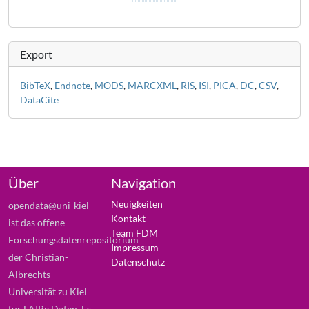
Export
BibTeX
,
Endnote
,
MODS
,
MARCXML
,
RIS
,
ISI
,
PICA
,
DC
,
CSV
,
DataCite
Über
Navigation
Neuigkeiten
opendata@uni-kiel
Kontakt
ist das offene
Team FDM
Forschungsdatenrepositorium
Impressum
der Christian-
Datenschutz
Albrechts-
Universität zu Kiel
für FAIRe Daten. Es