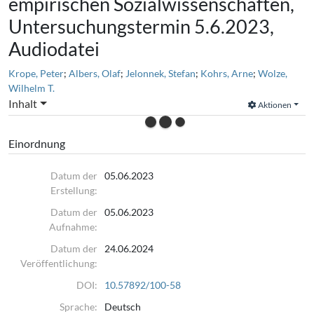
empirischen Sozialwissenschaften,
Untersuchungstermin 5.6.2023,
Audiodatei
Krope, Peter
;
Albers, Olaf
;
Jelonnek, Stefan
;
Kohrs, Arne
;
Wolze,
Wilhelm T.
Inhalt
Aktionen
Einordnung
Datum der
05.06.2023
Erstellung:
Datum der
05.06.2023
Aufnahme:
Datum der
24.06.2024
Veröffentlichung:
DOI:
10.57892/100-58
Sprache:
Deutsch