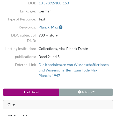
DOI:
10.57892/100-150
Language:
German
Type of Resource:
Text
Keywords:
Planck, Max
DDC subject of
900 History
DNB:
Hosting institution:
Collections, Max Planck Estate
publications:
Band 2 und 3
External Link
Die Kondolenzen von Wissenschaftlerinnen
und Wissenschaftlern zum Tode Max
Plancks 1947
add to list
Actions
Cite