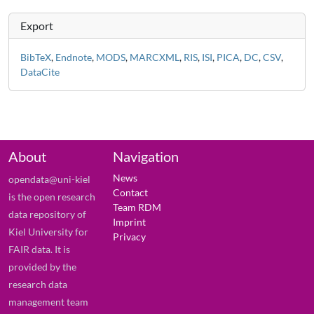
Export
BibTeX
,
Endnote
,
MODS
,
MARCXML
,
RIS
,
ISI
,
PICA
,
DC
,
CSV
,
DataCite
About
Navigation
News
opendata@uni-kiel
Contact
is the open research
Team RDM
data repository of
Imprint
Kiel University for
Privacy
FAIR data. It is
provided by the
research data
management team