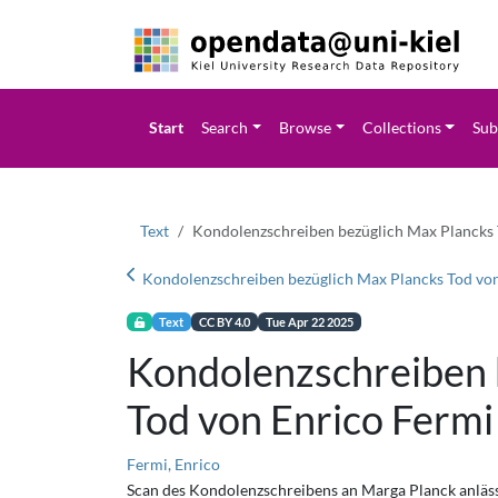
Start
Search
Browse
Collections
Sub
Text
Kondolenzschreiben bezüglich Max Plancks 
Text
CC BY 4.0
Tue Apr 22 2025
Kondolenzschreiben 
Tod von Enrico Fermi
Fermi, Enrico
Scan des Kondolenzschreibens an Marga Planck anläs