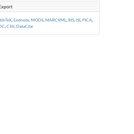
Export
BibTeX
,
Endnote
,
MODS
,
MARCXML
,
RIS
,
ISI
,
PICA
,
DC
,
CSV
,
DataCite