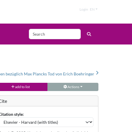
Login
EN
en bezüglich Max Plancks Tod von Erich Boehringer
add to list
Actions
Cite
Citation style: