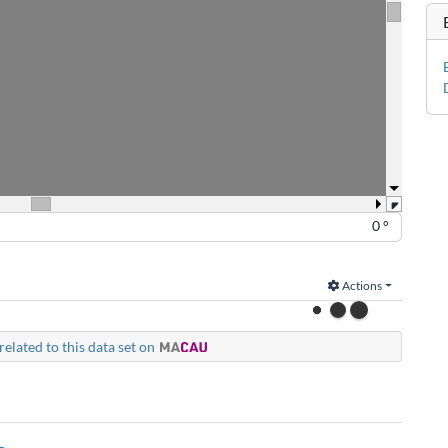
0 °
Actions
related to this data set on