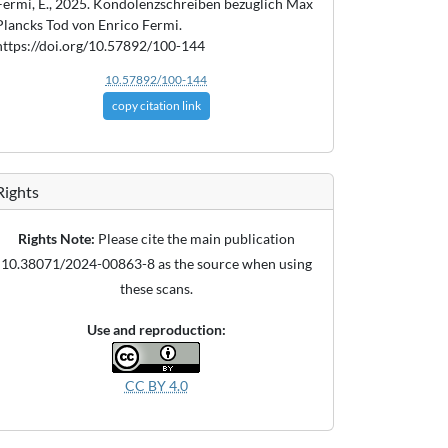
Fermi, E., 2025. Kondolenzschreiben bezüglich Max
Plancks Tod von Enrico Fermi.
https://doi.org/10.57892/100-144
10.57892/100-144
copy citation link
Rights
Rights Note:
Please cite the main publication
10.38071/2024-00863-8 as the source when using
these scans.
Use and reproduction:
CC BY 4.0