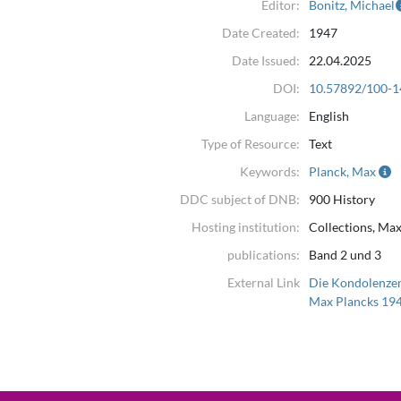
Editor:
Bonitz, Michael
Date Created:
1947
Date Issued:
22.04.2025
DOI:
10.57892/100-1
Language:
English
Type of Resource:
Text
Keywords:
Planck, Max
DDC subject of DNB:
900 History
Hosting institution:
Collections, Max
publications:
Band 2 und 3
External Link
Die Kondolenzen
Max Plancks 19