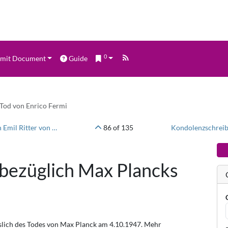
0
mit Document
Guide
Tod von Enrico Fermi
Kondolenzschreiben bezüglich Max Plancks Tod von Emil Ritter von Skramlik
86 of 135
Kondolenzschreib
bezüglich Max Plancks
slich des Todes von Max Planck am 4.10.1947. Mehr