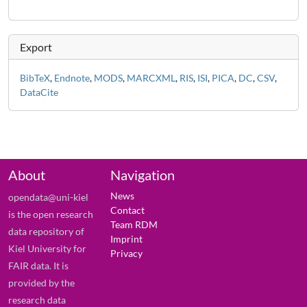
Export
BibTeX
,
Endnote
,
MODS
,
MARCXML
,
RIS
,
ISI
,
PICA
,
DC
,
CSV
,
DataCite
About
Navigation
News
opendata@uni-kiel
Contact
is the open research
Team RDM
data repository of
Imprint
Kiel University for
Privacy
FAIR data. It is
provided by the
research data