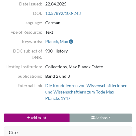
Date Issued:
22.04.2025
DOI:
10.57892/100-243
Language:
German
Type of Resource:
Text
Keywords:
Planck, Max
DDC subject of
900 History
DNB:
Hosting institution:
Collections, Max Planck Estate
publications:
Band 2 und 3
External Link
Die Kondolenzen von Wissenschaftlerinnen
und Wissenschaftlern zum Tode Max
Plancks 1947
add to list
Actions
Cite