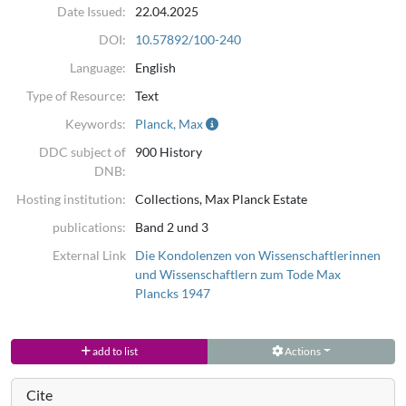
Date Issued:
22.04.2025
DOI:
10.57892/100-240
Language:
English
Type of Resource:
Text
Keywords:
Planck, Max
DDC subject of
900 History
DNB:
Hosting institution:
Collections, Max Planck Estate
publications:
Band 2 und 3
External Link
Die Kondolenzen von Wissenschaftlerinnen
und Wissenschaftlern zum Tode Max
Plancks 1947
add to list
Actions
Cite