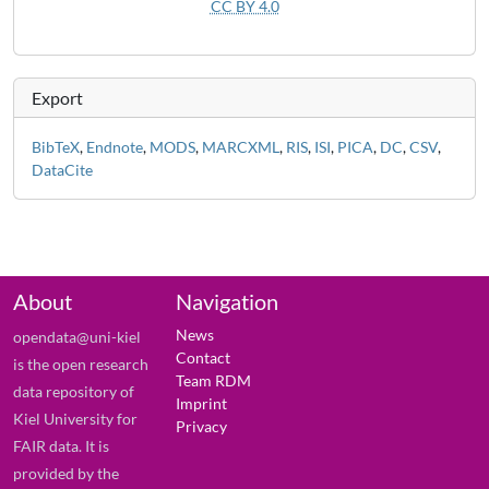
CC BY 4.0
Export
BibTeX
,
Endnote
,
MODS
,
MARCXML
,
RIS
,
ISI
,
PICA
,
DC
,
CSV
,
DataCite
About
Navigation
News
opendata@uni-kiel
Contact
is the open research
Team RDM
data repository of
Imprint
Kiel University for
Privacy
FAIR data. It is
provided by the