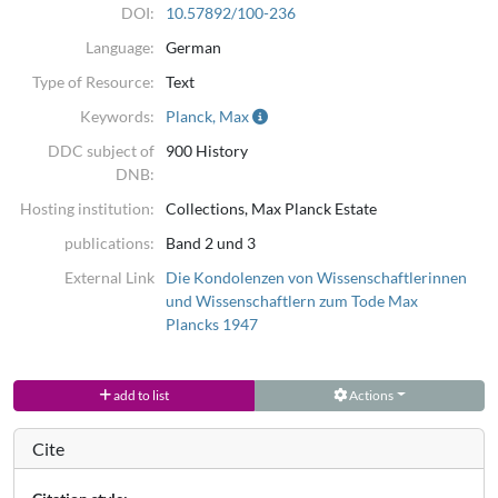
DOI:
10.57892/100-236
Language:
German
Type of Resource:
Text
Keywords:
Planck, Max
DDC subject of
900 History
DNB:
Hosting institution:
Collections, Max Planck Estate
publications:
Band 2 und 3
External Link
Die Kondolenzen von Wissenschaftlerinnen
und Wissenschaftlern zum Tode Max
Plancks 1947
add to list
Actions
Cite