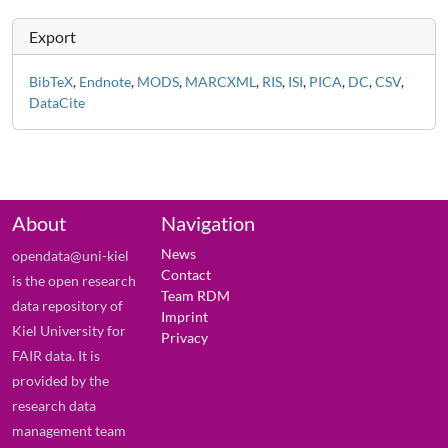
Export
BibTeX
,
Endnote
,
MODS
,
MARCXML
,
RIS
,
ISI
,
PICA
,
DC
,
CSV
,
DataCite
About
Navigation
News
opendata@uni-kiel
Contact
is the open research
Team RDM
data repository of
Imprint
Kiel University for
Privacy
FAIR data. It is
provided by the
research data
management team