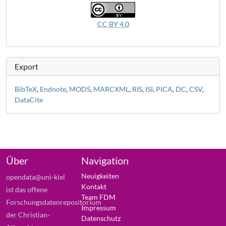
CC BY 4.0
Export
BibTeX
,
Endnote
,
MODS
,
MARCXML
,
RIS
,
ISI
,
PICA
,
DC
,
CSV
,
DataCite
Über
Navigation
Neuigkeiten
opendata@uni-kiel
Kontakt
ist das offene
Team FDM
Forschungsdatenrepositorium
Impressum
der Christian-
Datenschutz