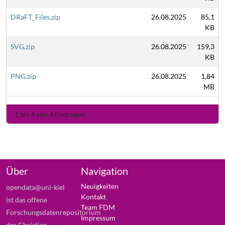
DRaFT_Files.zip
26.08.2025
85,1
KB
SVG.zip
26.08.2025
159,3
KB
PNG.zip
26.08.2025
1,84
MB
1 bis 4 von 4 Einträgen
Über
Navigation
Neuigkeiten
opendata@uni-kiel
Kontakt
ist das offene
Team FDM
Forschungsdatenrepositorium
Impressum
der Christian-