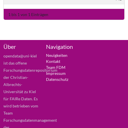
1 bis 1 von 1 Einträgen
Über
Navigation
Neuigkeiten
opendata@uni-kiel
Kontakt
ist das offene
Team FDM
Forschungsdatenrepositorium
Impressum
der Christian-
Datenschutz
Albrechts-
Universität zu Kiel
für FAIRe Daten. Es
wird betrieben vom
Team
Forschungsdatenmanagement
des